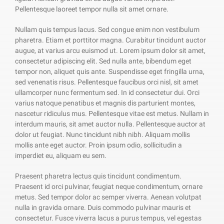
Pellentesque laoreet tempor nulla sit amet ornare.
Nullam quis tempus lacus. Sed congue enim non vestibulum
pharetra. Etiam et porttitor magna. Curabitur tincidunt auctor
augue, at varius arcu euismod ut. Lorem ipsum dolor sit amet,
consectetur adipiscing elit. Sed nulla ante, bibendum eget
tempor non, aliquet quis ante. Suspendisse eget fringilla urna,
sed venenatis risus. Pellentesque faucibus orci nisl, sit amet
ullamcorper nunc fermentum sed. In id consectetur dui. Orci
varius natoque penatibus et magnis dis parturient montes,
nascetur ridiculus mus. Pellentesque vitae est metus. Nullam in
interdum mauris, sit amet auctor nulla. Pellentesque auctor at
dolor ut feugiat. Nunc tincidunt nibh nibh. Aliquam mollis
mollis ante eget auctor. Proin ipsum odio, sollicitudin a
imperdiet eu, aliquam eu sem.
Praesent pharetra lectus quis tincidunt condimentum.
Praesent id orci pulvinar, feugiat neque condimentum, ornare
metus. Sed tempor dolor ac semper viverra. Aenean volutpat
nulla in gravida ornare. Duis commodo pulvinar mauris et
consectetur. Fusce viverra lacus a purus tempus, vel egestas