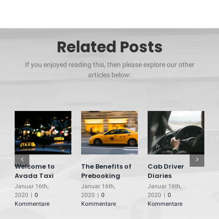
Related Posts
If you enjoyed reading this, then please explore our other
articles below:
T
t
J
Welcome to
The Benefits of
Cab Driver
K
Avada Taxi
Prebooking
Diaries
Januar 16th,
Januar 16th,
Januar 16th,
2020
|
0
2020
|
0
2020
|
0
Kommentare
Kommentare
Kommentare