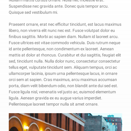
Suspendisse nec gravida ante. Donec quis tempor arcu.
Quisque sed vestibulum mi.
Praesent ornare, erat nec efficitur tincidunt, est lacus maximus
libero, non viverra elit nunc nec est. Fusce volutpat dolor eu
finibus sagittis. Morbi ac sapien diam. Nullam id laoreet arcu.
Fusce ultrices est vitae commodo vehicula. Duis rutrum neque
id ante pellentesque, non condimentum ex laoreet. Aenean
mattis at dolor at rhoncus. Curabitur et dui sagittis, feugiat elit
sed, tincidunt nulla. Nulla dolor nunc, consectetur consectetur
tellus eget, vulputate tincidunt sem. Aliquam tempus, orci ac
ullamcorper lacinia, ipsum urna pellentesque lacus, in ornare
orci sem at sapien. Cras maximus, arcu maximus accumsan
porta, diam velit bibendum odio, non blandit ante dui sed est.
Fusce ligula nisl, venenatis vel justo ac, euismod elementum
ligula. Aenean gravida ex eu augue varius imperdiet.
Pellentesque laoreet tempor nulla sit amet ornare.