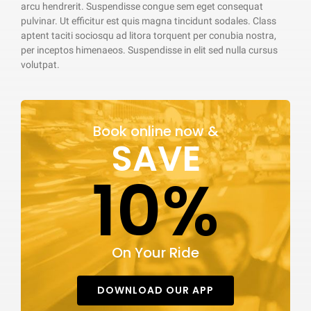
arcu hendrerit. Suspendisse congue sem eget consequat
pulvinar. Ut efficitur est quis magna tincidunt sodales. Class
aptent taciti sociosqu ad litora torquent per conubia nostra,
per inceptos himenaeos. Suspendisse in elit sed nulla cursus
volutpat.
Book online now &
SAVE
10%
On Your Ride
DOWNLOAD OUR APP