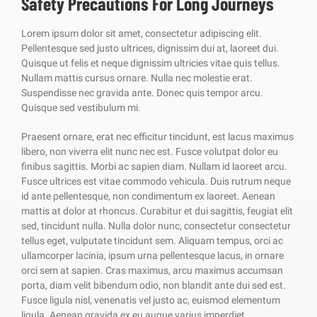
Safety Precautions For Long Journeys
Lorem ipsum dolor sit amet, consectetur adipiscing elit.
Pellentesque sed justo ultrices, dignissim dui at, laoreet dui.
Quisque ut felis et neque dignissim ultricies vitae quis tellus.
Nullam mattis cursus ornare. Nulla nec molestie erat.
Suspendisse nec gravida ante. Donec quis tempor arcu.
Quisque sed vestibulum mi.
Praesent ornare, erat nec efficitur tincidunt, est lacus maximus
libero, non viverra elit nunc nec est. Fusce volutpat dolor eu
finibus sagittis. Morbi ac sapien diam. Nullam id laoreet arcu.
Fusce ultrices est vitae commodo vehicula. Duis rutrum neque
id ante pellentesque, non condimentum ex laoreet. Aenean
mattis at dolor at rhoncus. Curabitur et dui sagittis, feugiat elit
sed, tincidunt nulla. Nulla dolor nunc, consectetur consectetur
tellus eget, vulputate tincidunt sem. Aliquam tempus, orci ac
ullamcorper lacinia, ipsum urna pellentesque lacus, in ornare
orci sem at sapien. Cras maximus, arcu maximus accumsan
porta, diam velit bibendum odio, non blandit ante dui sed est.
Fusce ligula nisl, venenatis vel justo ac, euismod elementum
ligula. Aenean gravida ex eu augue varius imperdiet.