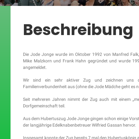
Beschreibung
Die Jode Jonge wurde im Oktober 1992 von Manfred Falk, R
Mike Malzkorn und Frank Hahn gegründet und wurde 199
angemeldet.
Wir sind ein sehr aktiver Zug und zeichnen uns 
Familienverbundenheit aus (ohne die Jode Mädche geht es ni
Seit mehreren Jahren nimmt der Zug auch mit einem „me
Dorfgemeinschaft teil.
Aus dem Hubertuszug Jode Jonge gingen schon einige Vorst
der langjährige Edelknabenbetreuer Wilfried Gassan hervor.
Insgesamt konnte der Zug bereits 7 mal den Hubertuskönig au