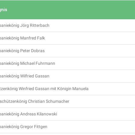
gnis
aniekönig Jörg Ritterbach
aniekönig Manfred Falk
aniekönig Peter Dobras
aniekönig Michael Fuhrmann
aniekönig Wilfried Gassan
tzenkönig Winfried Gassan mit Königin Manuela
schützenkönig Christian Schumacher
aniekönig Andreas Kilanowski
aniekönig Gregor Fittgen